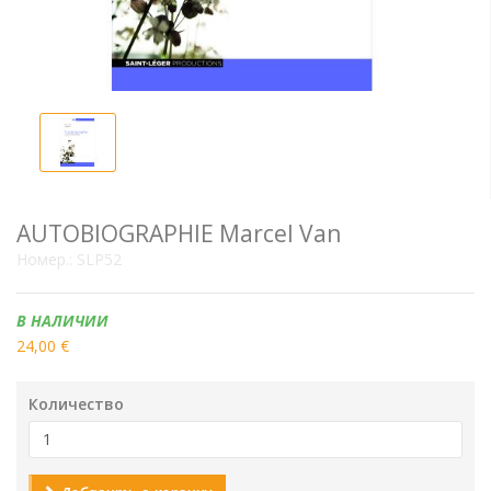
AUTOBIOGRAPHIE Marcel Van
Номер.:
SLP52
Наличие:
В НАЛИЧИИ
24,00 €
Количество