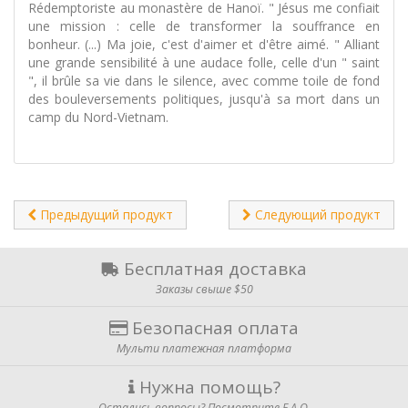
Rédemptoriste au monastère de Hanoï. " Jésus me confiait
une mission : celle de transformer la souffrance en
bonheur. (...) Ma joie, c'est d'aimer et d'être aimé. " Alliant
une grande sensibilité à une audace folle, celle d'un " saint
", il brûle sa vie dans le silence, avec comme toile de fond
des bouleversements politiques, jusqu'à sa mort dans un
camp du Nord-Vietnam.
Предыдущий продукт
Следующий продукт
Бесплатная доставка
Заказы свыше $50
Безопасная оплата
Мульти платежная платформа
Нужна помощь?
Остались вопросы? Посмотрите F.A.Q.