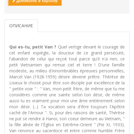
Добавить в корзину
ОПИСАНИЕ
Qui es-tu, petit Van ?
Quel vertige devant le courage de
cet enfant espiègle, la douceur de ce grand persécuté,
l'abandon de celui qui reçoit tout parce qu'il n'a rien, ce
petit Vietnamien qui remue ciel et terre ! D'une famille
modeste, au milieu d'innombrables épreuves personnelles,
Marcel Van (1928-1959) désire devenir prêtre. Thérèse de
Lisieux le choisit pour être son disciple par excellence de la
" petite voie " : " Van, mon petit frère, de même que tu me
considères comme une sainte selon ton désir, de même
aussi tu es vraiment pour moi une âme entièrement selon
mon désir. (...) Ta vocation sera d'être toujours l'Apôtre
caché de l'Amour ". Si, pour des raisons de santé, Thérèse
ne put se rendre à Hanoi, son coeur demeure au Vietnam, "
la fille aînée de l'Église en Extrême-Orient " (Pie XI, 1933).
Van renonce au sacerdoce et entre comme humble Frère