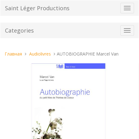
Перейти
Saint Léger Productions
Пере
к
нави
содержанию
Categories
Toggl
navig
Вы
Главная
Audiolivres
AUTOBIOGRAPHIE Marcel Van
находитесь
здесь: