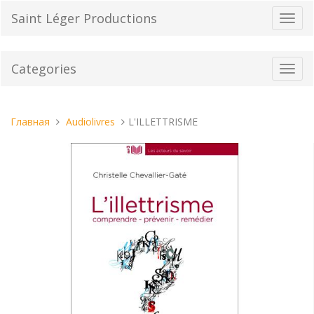
Перейти
Saint Léger Productions
Пере
к
нави
содержанию
Categories
Toggl
navig
Вы
Главная
Audiolivres
L'ILLETTRISME
находитесь
здесь: