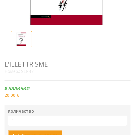
L'ILLETTRISME
Номер.:
SLP47
Наличие:
В НАЛИЧИИ
20,00 €
Количество