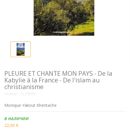
PLEURE ET CHANTE MON PAYS - De la
Kabylie à la France - De l'islam au
christianisme
Номер.:
SLPl808
Monique-Yakout Khentache
Наличие:
В НАЛИЧИИ
22,00 €