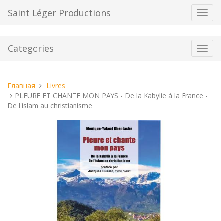
Перейти
Saint Léger Productions
Пере
к
нави
содержанию
Categories
Toggl
navig
Вы
Главная
Livres
находитесь
PLEURE ET CHANTE MON PAYS - De la Kabylie à la France -
здесь:
De l'islam au christianisme