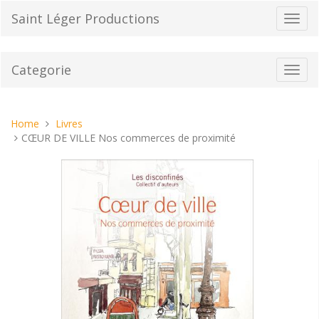
Vai
Saint Léger Productions
Toggl
al
navig
contenuto
Categorie
Toggl
navig
Tu
Home
Livres
sei
CŒUR DE VILLE Nos commerces de proximité
qui: