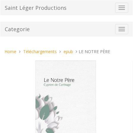
Vai
Saint Léger Productions
Toggl
al
navig
contenuto
Categorie
Toggl
navig
Tu
Home
Téléchargements
epub
LE NOTRE PÈRE
sei
qui: