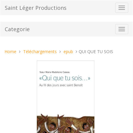
Vai
Saint Léger Productions
Toggl
al
navig
contenuto
Categorie
Toggl
navig
Tu
Home
Téléchargements
epub
QUI QUE TU SOIS
sei
qui: