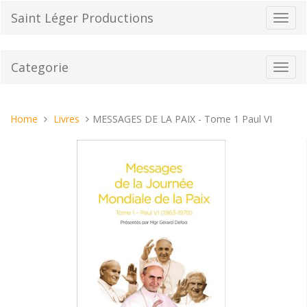
Vai
Saint Léger Productions
Toggl
al
navig
contenuto
Categorie
Toggl
navig
Tu
Home
Livres
MESSAGES DE LA PAIX - Tome 1 Paul VI
sei
qui: