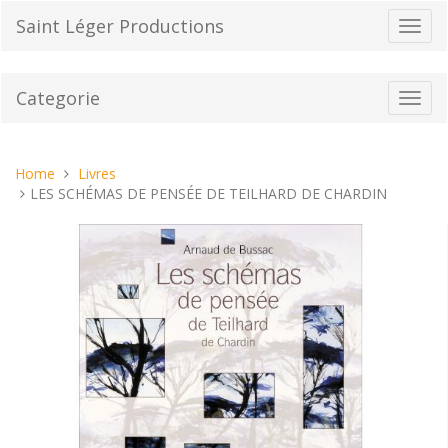
Vai
Saint Léger Productions
Toggl
al
navig
contenuto
Categorie
Toggl
navig
Tu
Home
Livres
sei
LES SCHÉMAS DE PENSÉE DE TEILHARD DE CHARDIN
qui: