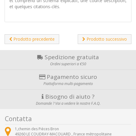
et comprend un schéma explicatif, une courte description,
et quelques citations-clés.
Prodotto precedente
Prodotto successivo
Spedizione gratuita
Ordini superiori a €50
Pagamento sicuro
Piattaforma multi-pagamento
Bisogno di aiuto ?
Domande ? Vai a vedere le nostre F.A.Q.
Contatta
1,chemin des Pièces Bron
49260
LE COUDRAY-MACOUARD ,
France métropolitaine