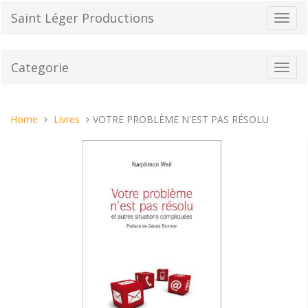
Vai
Saint Léger Productions
Toggl
al
navig
contenuto
Categorie
Toggl
navig
Tu
Home
Livres
VOTRE PROBLÈME N'EST PAS RÉSOLU
sei
qui: