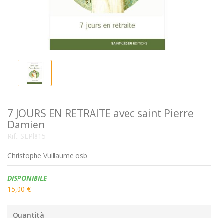
7 JOURS EN RETRAITE avec saint Pierre
Damien
Rif.:
SLPl815
Christophe Vuillaume osb
Disponibilità:
DISPONIBILE
15,00 €
Quantità