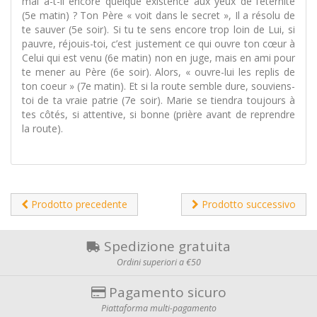
mal a-t-il encore quelque existence aux yeux de l’éternité
(5e matin) ? Ton Père « voit dans le secret », Il a résolu de
te sauver (5e soir). Si tu te sens encore trop loin de Lui, si
pauvre, réjouis-toi, c’est justement ce qui ouvre ton cœur à
Celui qui est venu (6e matin) non en juge, mais en ami pour
te mener au Père (6e soir). Alors, « ouvre-lui les replis de
ton coeur » (7e matin). Et si la route semble dure, souviens-
toi de ta vraie patrie (7e soir). Marie se tiendra toujours à
tes côtés, si attentive, si bonne (prière avant de reprendre
la route).
Prodotto precedente
Prodotto successivo
Spedizione gratuita
Ordini superiori a €50
Pagamento sicuro
Piattaforma multi-pagamento