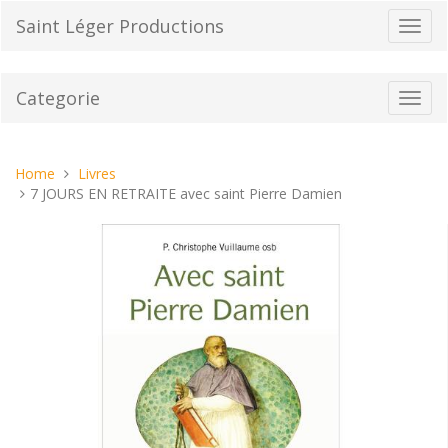
Vai
Saint Léger Productions
Toggl
al
navig
contenuto
Categorie
Toggl
navig
Tu
Home
Livres
sei
7 JOURS EN RETRAITE avec saint Pierre Damien
qui: