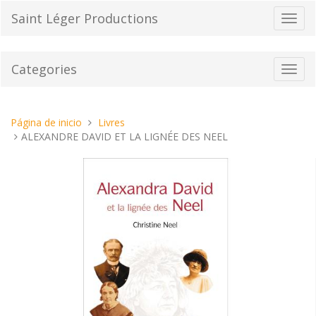
Pasar
Saint Léger Productions
Cambi
al
el
contenido
modo
de
Categories
Toggl
naveg
navig
Estas
Página de inicio
Livres
aquí:
ALEXANDRE DAVID ET LA LIGNÉE DES NEEL