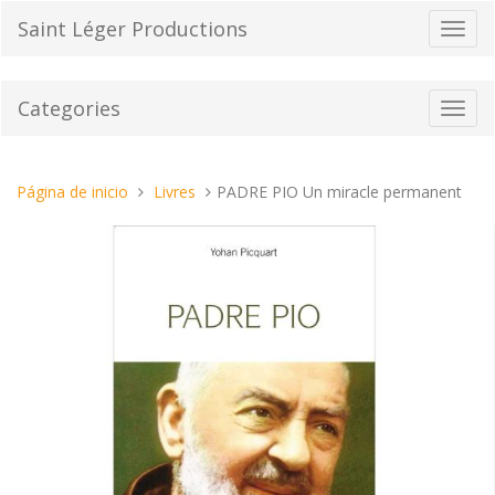
Pasar
Saint Léger Productions
Cambi
al
el
contenido
modo
de
Categories
Toggl
naveg
navig
Estas
Página de inicio
Livres
PADRE PIO Un miracle permanent
aquí: