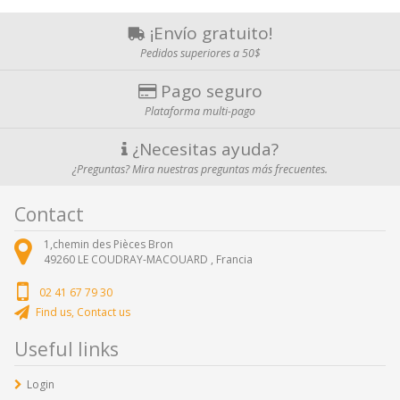
¡Envío gratuito!
Pedidos superiores a 50$
Pago seguro
Plataforma multi-pago
¿Necesitas ayuda?
¿Preguntas? Mira nuestras preguntas más frecuentes.
Contact
1,chemin des Pièces Bron
49260
LE COUDRAY-MACOUARD ,
Francia
02 41 67 79 30
Find us, Contact us
Useful links
Login