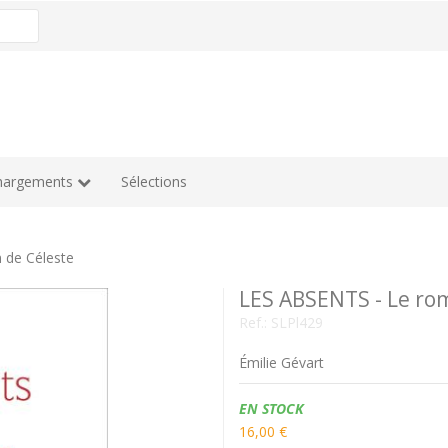
hargements
Sélections
 de Céleste
LES ABSENTS - Le ro
Ref.:
SLPl429
Émilie Gévart
Disponibilidad:
EN STOCK
16,00 €