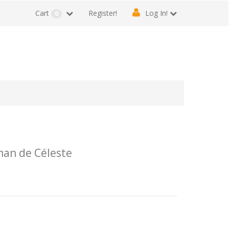
Cart
Register!
Log In!
0
man de Céleste