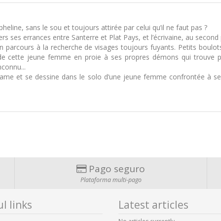
line, sans le sou et toujours attirée par celui qu’il ne faut pas ?
ers ses errances entre Santerre et Plat Pays, et l’écrivaine, au second
n parcours à la recherche de visages toujours fuyants. Petits boulots 
e de cette jeune femme en proie à ses propres démons qui trouve pa
nconnu...
ame et se dessine dans le solo d’une jeune femme confrontée à se
Pago seguro
Plataforma multi-pago
l links
Latest articles