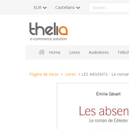
Pasar
Search
EUR
Castellano
al
a
contenido
product
Home
Livres
Audiolivres
Téléc
Estas
Página de inicio
Livres
LES ABSENTS - Le roman
aquí: