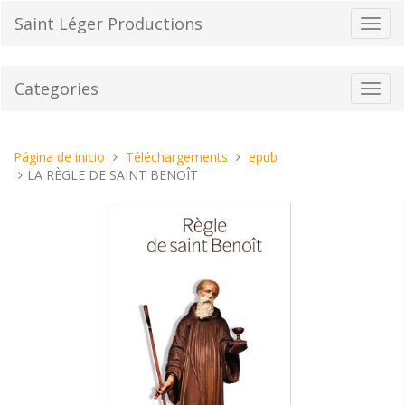
Pasar
Saint Léger Productions
Cambi
al
el
contenido
modo
de
Categories
Toggl
naveg
navig
Estas
Página de inicio
Téléchargements
epub
aquí:
LA RÈGLE DE SAINT BENOÎT