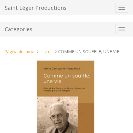
Pasar
Saint Léger Productions
Cambi
al
el
contenido
modo
de
Categories
Toggl
naveg
navig
Estas
Página de inicio
Livres
COMME UN SOUFFLE, UNE VIE
aquí: