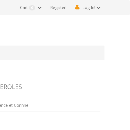
Cart
Register!
Log In!
0
SEROLES
rence et Corinne