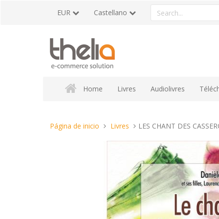
Pasar
Search
EUR
Castellano
al
a
contenido
product
Home
Livres
Audiolivres
Téléc
Estas
Página de inicio
Livres
LES CHANT DES CASSER
aquí: