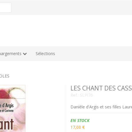
hargements
Sélections
OLES
LES CHANT DES CAS
Ref.:
SLPl76
Danièle d'Argis et ses filles Lau
Disponibilidad:
EN STOCK
17,00 €