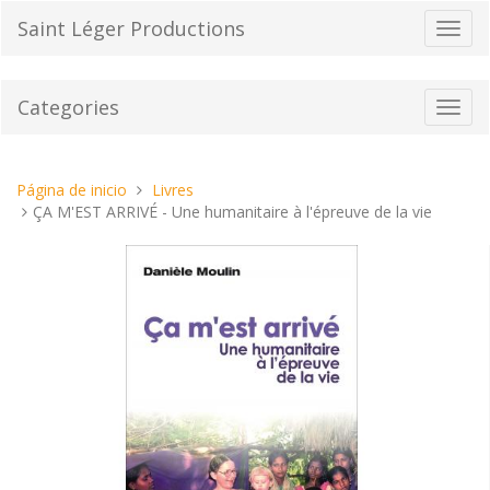
Pasar
Saint Léger Productions
Cambi
al
el
contenido
modo
de
Categories
Toggl
naveg
navig
Estas
Página de inicio
Livres
aquí:
ÇA M'EST ARRIVÉ - Une humanitaire à l'épreuve de la vie