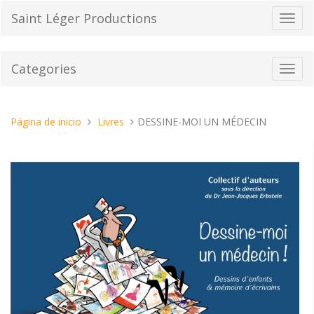
Pasar
Saint Léger Productions
Cambi
al
el
contenido
modo
de
Categories
Toggl
naveg
navig
Estas
Página de inicio
Livres
DESSINE-MOI UN MÉDECIN
aquí: