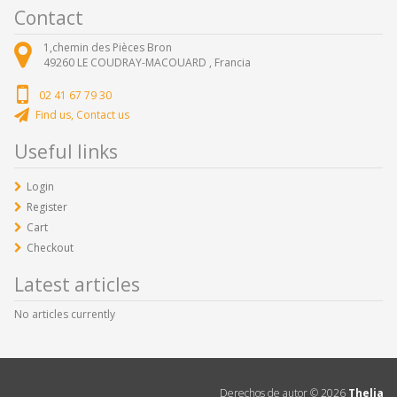
Contact
1,chemin des Pièces Bron
49260
LE COUDRAY-MACOUARD ,
Francia
02 41 67 79 30
Find us, Contact us
Useful links
Login
Register
Cart
Checkout
Latest articles
No articles currently
Derechos de autor ©
2026
Thelia