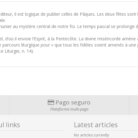
eur, il est logique de publier celles de Pâques. Les deux fêtes sont l
le.
unier au mystère central de notre foi. Le temps pascal se prolonge
l, d’où il envoie l’Esprit, à la Pentecôte. La divine miséricorde amène à 
e parcours liturgique pour « que tous les fidèles soient amenés à une p
e Liturgie, n. 14).
Pago seguro
Plataforma multi-pago
l links
Latest articles
No articles currently