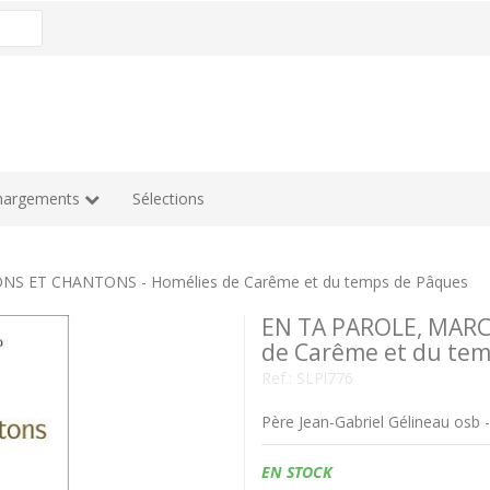
hargements
Sélections
S ET CHANTONS - Homélies de Carême et du temps de Pâques
EN TA PAROLE, MAR
de Carême et du te
Ref.:
SLPl776
Père Jean-Gabriel Gélineau osb 
Disponibilidad:
EN STOCK