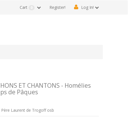
Cart
Register!
Log In!
0
CHONS ET CHANTONS - Homélies
mps de Pâques
- Père Laurent de Trogoff osb