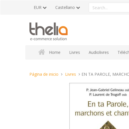
Pasar
Search
EUR
Castellano
al
a
contenido
product
Home
Livres
Audiolivres
Téléc
Estas
Página de inicio
Livres
EN TA PAROLE, MARCHON
aquí: