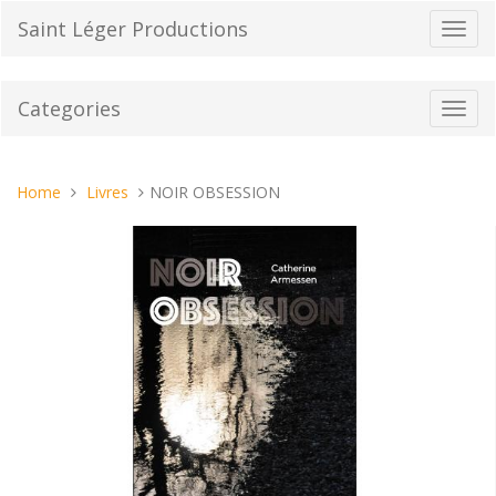
Skip
Saint Léger Productions
Toggl
to
navig
content
Categories
Toggl
navig
You
Home
Livres
NOIR OBSESSION
are
here: