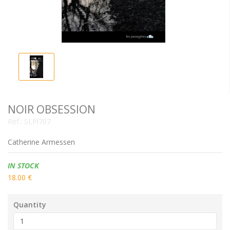
NOIR OBSESSION
Ref.:
SLPl707
Catherine Armessen
Availability:
IN STOCK
18.00 €
Quantity