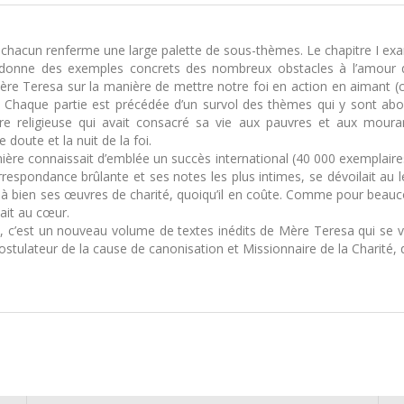
hacun renferme une large palette de sous-thèmes. Le chapitre I exam
 III donne des exemples concrets des nombreux obstacles à l’amo
re Teresa sur la manière de mettre notre foi en action en aimant (ch
). Chaque partie est précédée d’un survol des thèmes qui y sont abo
re religieuse qui avait consacré sa vie aux pauvres et aux moura
doute et la nuit de la foi.
ère connaissait d’emblée un succès international (40 000 exemplaires
orrespondance brûlante et ses notes les plus intimes, se dévoilait au
 à bien ses œuvres de charité, quoiqu’il en coûte. Comme pour beauco
lait au cœur.
̀, c’est un nouveau volume de textes inédits de Mère Teresa qui se vo
ostulateur de la cause de canonisation et Missionnaire de la Charité, qu