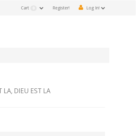
Cart
Register!
Log In!
0
LA, DIEU EST LA