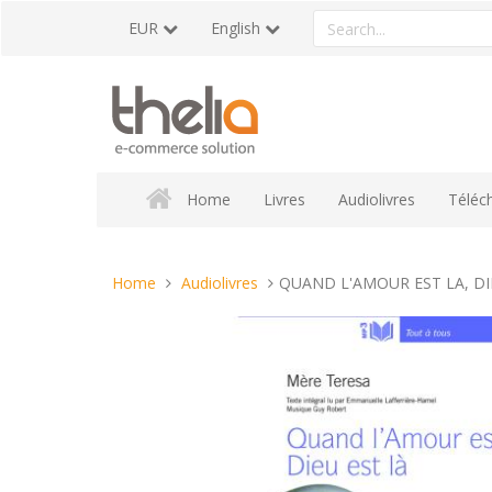
Skip
Search
EUR
English
to
a
content
product
Home
Livres
Audiolivres
Téléc
You
Home
Audiolivres
QUAND L'AMOUR EST LA, DI
are
here: