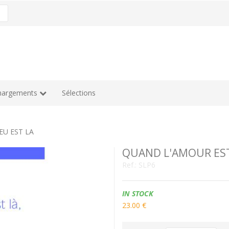
hargements
Sélections
EU EST LA
QUAND L'AMOUR EST 
Ref.:
SLP6
Availability:
IN STOCK
23.00 €