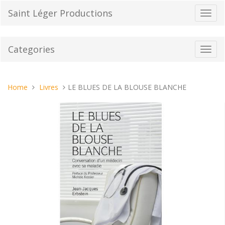
Skip
Saint Léger Productions
Toggl
to
navig
content
Categories
Toggl
navig
You
Home
Livres
LE BLUES DE LA BLOUSE BLANCHE
are
here: