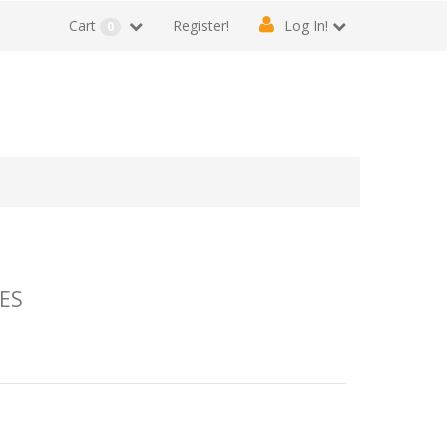
Cart
Register!
Log In!
0
ES