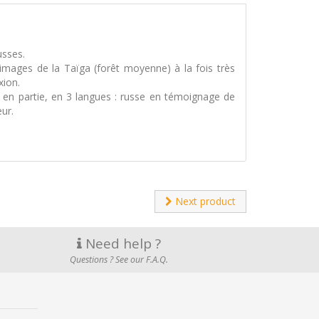
usses.
s images de la Taïga (forêt moyenne) à la fois très
xion.
t, en partie, en 3 langues : russe en témoignage de
eur.
Next product
Need help ?
Questions ? See our F.A.Q.