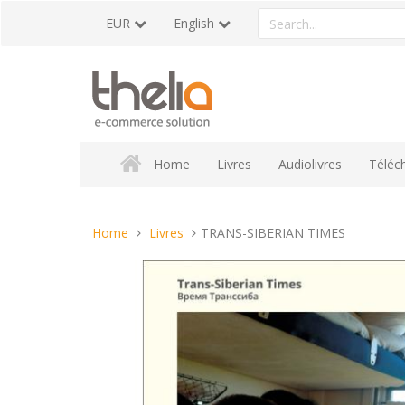
Skip
Search
EUR
English
to
a
content
product
Home
Livres
Audiolivres
Téléc
You
Home
Livres
TRANS-SIBERIAN TIMES
are
here: