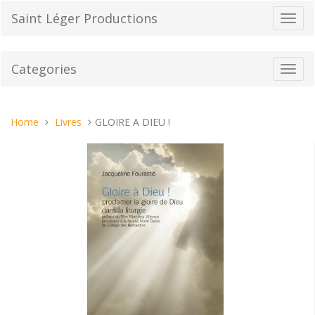
Skip
Saint Léger Productions
Toggl
to
navig
content
Categories
Toggl
navig
You
Home
Livres
GLOIRE A DIEU !
are
here: