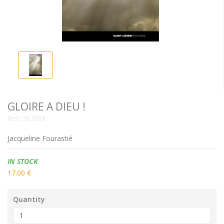
GLOIRE A DIEU !
Ref.:
SLPl69
Jacqueline Fourastié
Availability:
IN STOCK
17.00 €
Quantity