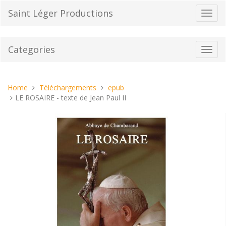
Skip
Saint Léger Productions
Toggl
to
navig
content
Categories
Toggl
navig
You
Home
Téléchargements
epub
are
LE ROSAIRE - texte de Jean Paul II
here: