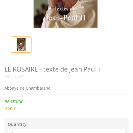
LE ROSAIRE - texte de Jean Paul II
Ref.:
SLPt1
Abbaye de Chambarand
Availability:
IN STOCK
4.20 €
Quantity