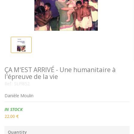
ÇA M'EST ARRIVÉ - Une humanitaire à
l'épreuve de la vie
Ref.:
SLPl852
Danièle Moulin
Availability:
IN STOCK
22.00 €
Quantity