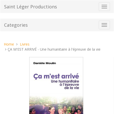
Skip
Saint Léger Productions
Toggl
to
navig
content
Categories
Toggl
navig
You
Home
Livres
are
ÇA M'EST ARRIVÉ - Une humanitaire à l'épreuve de la vie
here: