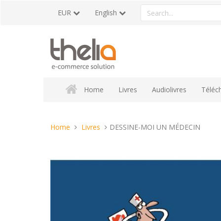
Skip
Search
EUR
English
to
a
content
product
Home
Livres
Audiolivres
Téléc
You
Home
Livres
DESSINE-MOI UN MÉDECIN
are
here: