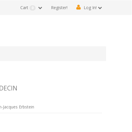
Cart
Register!
Log In!
0
DECIN
an-Jacques Erbstein