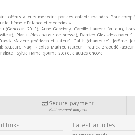
ins offerts à leurs médecins par des enfants malades. Pour complét
r le thème « Enfance et médecins ».
u (Goncourt 2018), Anne Goscinny, Camille Laurens (auteur), Lorrai
siteur), Plantu (dessinateur de presse), Damien Glez (dessinateur),
, Franck Mazière (médecin et auteur), Galith (chanteuse), Jérôme, Jo
k (auteur), Naq, Nicolas Mathieu (auteur), Patrick Braoudé (acteur
aliste), Sylvie Hamel (journaliste) et d'autres encore...
Secure payment
Multi-payment platform
l links
Latest articles