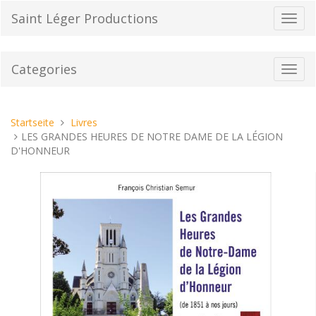
Direkt
Saint Léger Productions
Navig
zum
umsch
Inhalt
Categories
Toggl
navig
Sie
Startseite
Livres
sind
LES GRANDES HEURES DE NOTRE DAME DE LA LÉGION
hier:
D'HONNEUR