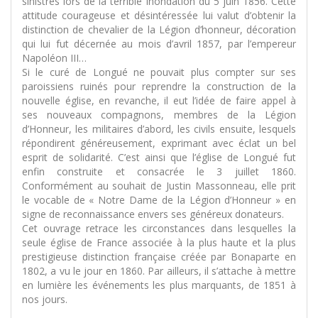
sinistrés lors de la terrible inondation du 5 juin 1856. Cette
attitude courageuse et désintéressée lui valut d’obtenir la
distinction de chevalier de la Légion d’honneur, décoration
qui lui fut décernée au mois d’avril 1857, par l’empereur
Napoléon III…
Si le curé de Longué ne pouvait plus compter sur ses
paroissiens ruinés pour reprendre la construction de la
nouvelle église, en revanche, il eut l’idée de faire appel à
ses nouveaux compagnons, membres de la Légion
d’Honneur, les militaires d’abord, les civils ensuite, lesquels
répondirent généreusement, exprimant avec éclat un bel
esprit de solidarité. C’est ainsi que l’église de Longué fut
enfin construite et consacrée le 3 juillet 1860.
Conformément au souhait de Justin Massonneau, elle prit
le vocable de « Notre Dame de la Légion d’Honneur » en
signe de reconnaissance envers ses généreux donateurs.
Cet ouvrage retrace les circonstances dans lesquelles la
seule église de France associée à la plus haute et la plus
prestigieuse distinction française créée par Bonaparte en
1802, a vu le jour en 1860. Par ailleurs, il s’attache à mettre
en lumière les événements les plus marquants, de 1851 à
nos jours.