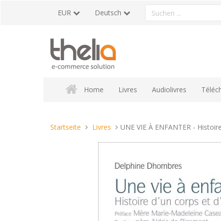
Direkt
Ein
EUR
Deutsch
zum
Produkt
Inhalt
suchen
Home
Livres
Audiolivres
Téléc
Sie
Startseite
Livres
UNE VIE À ENFANTER - Histoire
sind
hier: