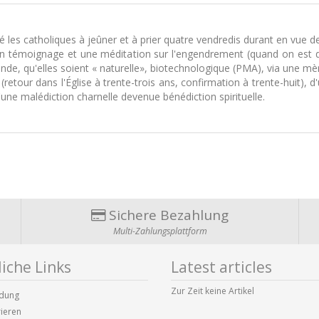
é les catholiques à jeûner et à prier quatre vendredis durant en vue 
un témoignage et une méditation sur l'engendrement (quand on est de
de, qu'elles soient « naturelle», biotechnologique (PMA), via une mère p
d (retour dans l'Église à trente-trois ans, confirmation à trente-huit), 
d'une malédiction charnelle devenue bénédiction spirituelle.
Sichere Bezahlung
Multi-Zahlungsplattform
iche Links
Latest articles
Zur Zeit keine Artikel
dung
rieren