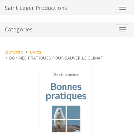
Direkt
Saint Léger Productions
Navig
zum
umsch
Inhalt
Categories
Toggl
navig
Sie
Startseite
Livres
sind
BONNES PRATIQUES POUR SAUVER LE CLIMAT
hier: