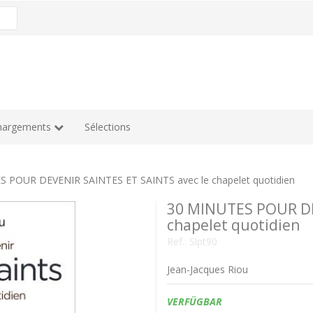
hargements
Sélections
 POUR DEVENIR SAINTES ET SAINTS avec le chapelet quotidien
30 MINUTES POUR DE
chapelet quotidien
Ref.:
Slpt90
Jean-Jacques Riou
Verfügbarkeit:
VERFÜGBAR