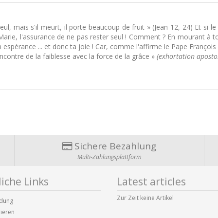
ul, mais s'il meurt, il porte beaucoup de fruit » (Jean 12, 24) Et si l
 Marie, l'assurance de ne pas rester seul ! Comment ? En mourant à 
n espérance ... et donc ta joie ! Car, comme l'affirme le Pape François 
ncontre de la faiblesse avec la force de la grâce »
(exhortation apostoli
Sichere Bezahlung
Multi-Zahlungsplattform
iche Links
Latest articles
Zur Zeit keine Artikel
dung
rieren