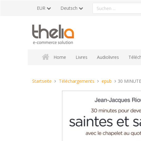
Direkt
Ein
EUR
Deutsch
zum
Produkt
Inhalt
suchen
Home
Livres
Audiolivres
Téléc
Sie
Startseite
Téléchargements
epub
30 MINUTES
sind
hier: