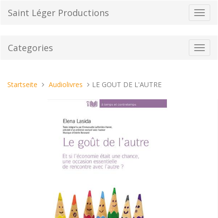
Direkt
Saint Léger Productions
Navig
zum
umsch
Inhalt
Categories
Toggl
navig
Sie
Startseite
Audiolivres
LE GOUT DE L'AUTRE
sind
hier: