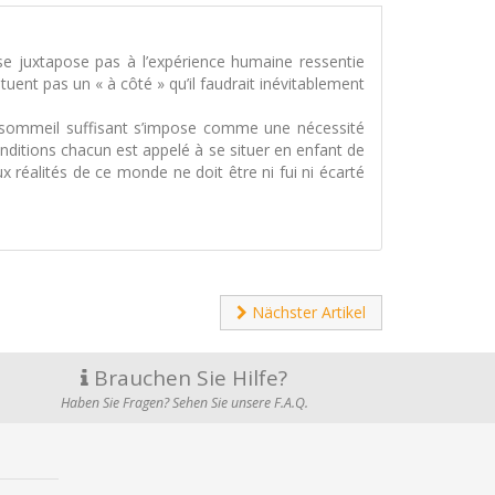
se juxtapose pas à l’expérience humaine ressentie
ituent pas un « à côté » qu’il faudrait inévitablement
n sommeil suffisant s’impose comme une nécessité
onditions chacun est appelé à se situer en enfant de
ux réalités de ce monde ne doit être ni fui ni écarté
Nächster Artikel
Brauchen Sie Hilfe?
Haben Sie Fragen? Sehen Sie unsere F.A.Q.