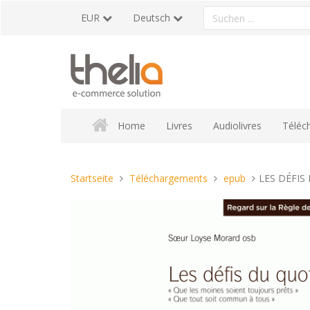
Direkt
Ein
EUR
Deutsch
zum
Produkt
Inhalt
suchen
Home
Livres
Audiolivres
Téléc
Sie
Startseite
Téléchargements
epub
LES DÉFIS
sind
hier: