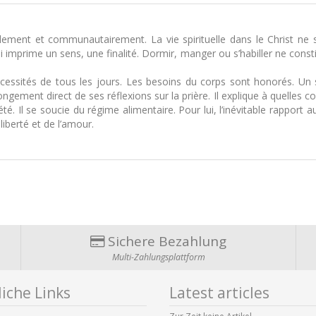
lement et communautairement. La vie spirituelle dans le Christ ne 
 lui imprime un sens, une finalité. Dormir, manger ou s’habiller ne const
nécessités de tous les jours. Les besoins du corps sont honorés. U
ngement direct de ses réflexions sur la prière. Il explique à quelles c
té. Il se soucie du régime alimentaire. Pour lui, l’inévitable rapport a
iberté et de l’amour.
Sichere Bezahlung
Multi-Zahlungsplattform
iche Links
Latest articles