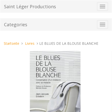
Direkt
Saint Léger Productions
Navig
zum
umsch
Inhalt
Categories
Toggl
navig
Sie
Startseite
Livres
LE BLUES DE LA BLOUSE BLANCHE
sind
hier: