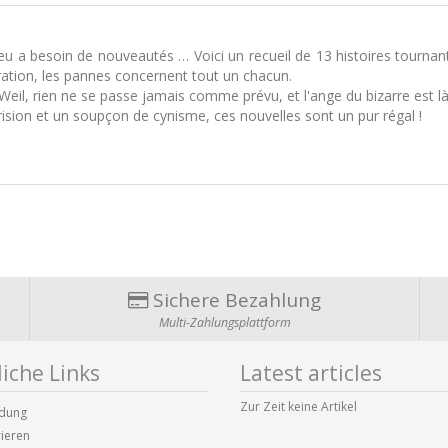
 a besoin de nouveautés … Voici un recueil de 13 histoires tournant
ration, les pannes concernent tout un chacun.
il, rien ne se passe jamais comme prévu, et l'ange du bizarre est là 
sion et un soupçon de cynisme, ces nouvelles sont un pur régal !
Sichere Bezahlung
Multi-Zahlungsplattform
iche Links
Latest articles
Zur Zeit keine Artikel
dung
rieren