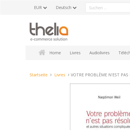
Direkt
Ein
EUR
Deutsch
zum
Produkt
Inhalt
suchen
Home
Livres
Audiolivres
Téléc
Sie
Startseite
Livres
VOTRE PROBLÈME N'EST PAS 
sind
hier: