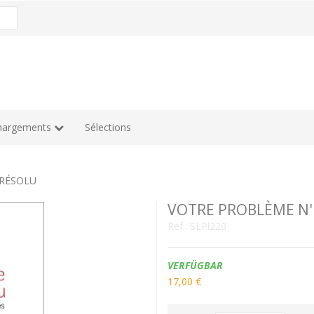
hargements
Sélections
RÉSOLU
VOTRE PROBLÈME N'
Ref.:
SLPl220
Verfügbarkeit:
VERFÜGBAR
17,00 €