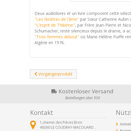
Deux audiolivres et un livre composent cette sélect
"Les fenêtres de l'âme"
par Sœur Catherine Aubin op
"L'esprit de Thibirine"
, par Frère Jean-Pierre et Nic
Schumacher, resté silencieux depuis le drame, a acce
"Trois femmes debout"
où Marie-Hélène Puiffe ren
Algérie en 1976.
Vorgängerprodukt
Kostenloser Versand
Bestellungen über $50
Kontakt
Nützl
1,chemin des Pièces Bron
Anmel
49260
LE COUDRAY-MACOUARD ,
Regist