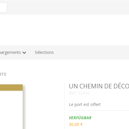
hargements
Sélections
RTE
UN CHEMIN DE DÉC
Ref.:
SLPs6
Le port est offert
Verfügbarkeit:
VERFÜGBAR
30,00 €