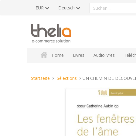
Direkt
Ein
EUR
Deutsch
zum
Produkt
Inhalt
suchen
Home
Livres
Audiolivres
Téléc
Sie
Startseite
Sélections
UN CHEMIN DE DÉCOUVE
sind
hier: