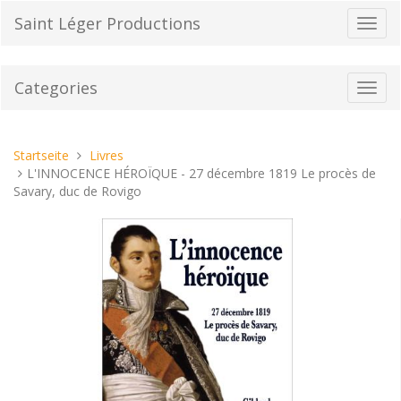
Direkt
Saint Léger Productions
Navig
zum
umsch
Inhalt
Categories
Toggl
navig
Sie
Startseite
Livres
sind
L'INNOCENCE HÉROÏQUE - 27 décembre 1819 Le procès de
hier:
Savary, duc de Rovigo