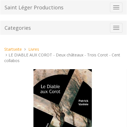
Direkt
Saint Léger Productions
Navig
zum
umsch
Inhalt
Categories
Toggl
navig
Sie
Startseite
Livres
sind
LE DIABLE AUX COROT - Deux châteaux - Trois Corot - Cent
hier:
collabos