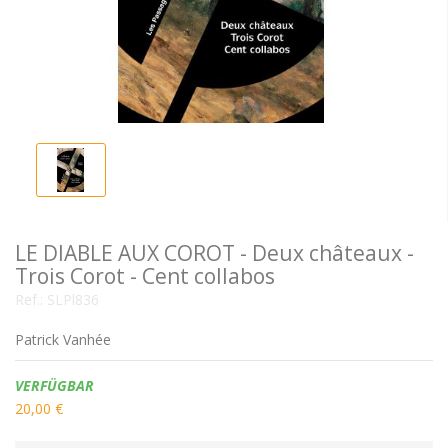
LE DIABLE AUX COROT - Deux châteaux -
Trois Corot - Cent collabos
Ref.:
SLPl836
Patrick Vanhée
Verfügbarkeit:
VERFÜGBAR
20,00 €