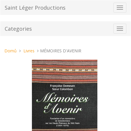
Přeskočit
Saint Léger Productions
Přepn
na
navig
obsah
Categories
Toggl
navig
Nacházíte
Domů
Livres
MÉMOIRES D'AVENIR
se
tady: