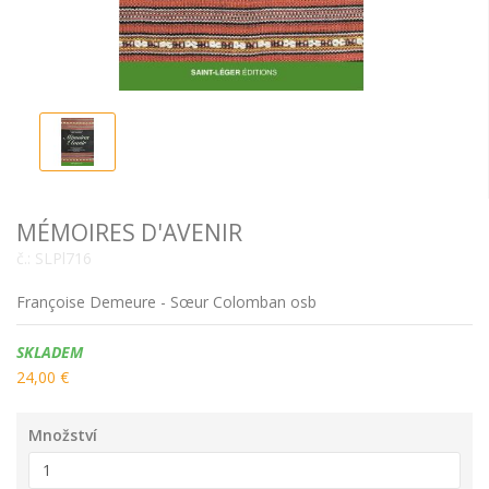
MÉMOIRES D'AVENIR
č.:
SLPl716
Françoise Demeure - Sœur Colomban osb
Dostupnost:
SKLADEM
24,00 €
Množství