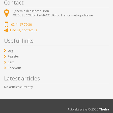
Contact
1,chemin des Pièces Bron
49260
LE COUDRAY-MACOUARD ,
France métropolitaine
02 41 67 79 30
Find us, Contact us
Useful links
Login
Register
Cart
Checkout
Latest articles
No articles currently
Autorská práva ©
2026
Thelia