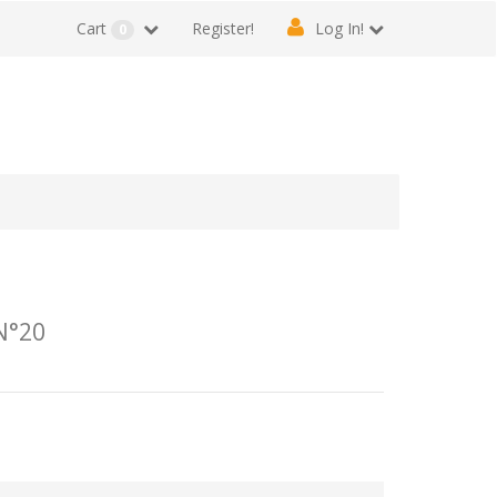
Cart
Register!
Log In!
0
N°20