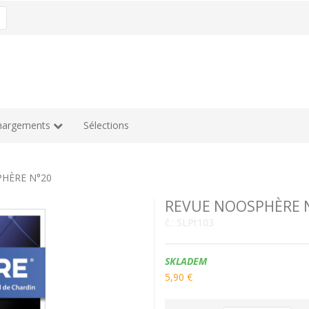
hargements
Sélections
HÈRE N°20
REVUE NOOSPHÈRE 
č.:
SLPt103
Dostupnost:
SKLADEM
5,90 €