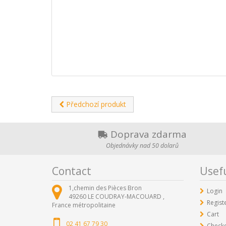
Předchozí produkt
Doprava zdarma
Objednávky nad 50 dolarů
Contact
Usefu
1,chemin des Pièces Bron
Login
49260
LE COUDRAY-MACOUARD ,
Regist
France métropolitaine
Cart
02 41 67 79 30
Check