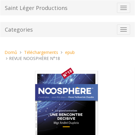
Přeskočit
Saint Léger Productions
Přepn
na
navig
obsah
Categories
Toggl
navig
Nacházíte
Domů
Téléchargements
epub
se
REVUE NOOSPHÈRE N°18
tady: