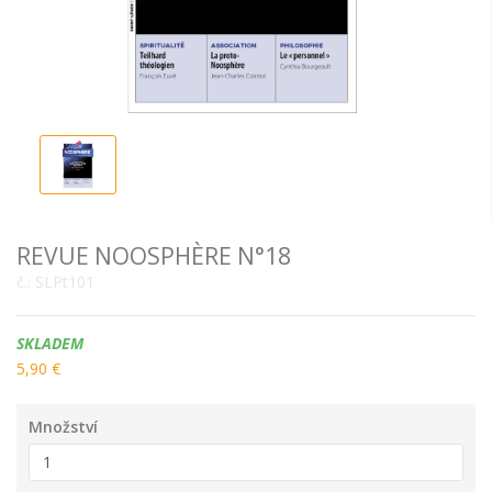
REVUE NOOSPHÈRE N°18
č.:
SLPt101
Dostupnost:
SKLADEM
5,90 €
Množství