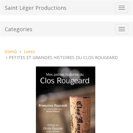
Přeskočit
Saint Léger Productions
Přepn
na
navig
obsah
Categories
Toggl
navig
Nacházíte
Domů
Livres
se
PETITES ET GRANDES HISTOIRES DU CLOS ROUGEARD
tady: