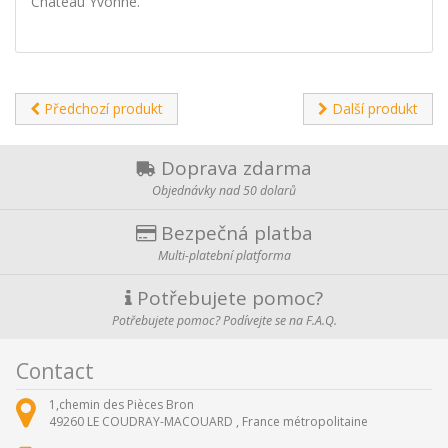
Château Yvonne.
Předchozí produkt
Další produkt
Doprava zdarma
Objednávky nad 50 dolarů
Bezpečná platba
Multi-platební platforma
Potřebujete pomoc?
Potřebujete pomoc? Podívejte se na F.A.Q.
Contact
1,chemin des Pièces Bron
49260
LE COUDRAY-MACOUARD ,
France métropolitaine