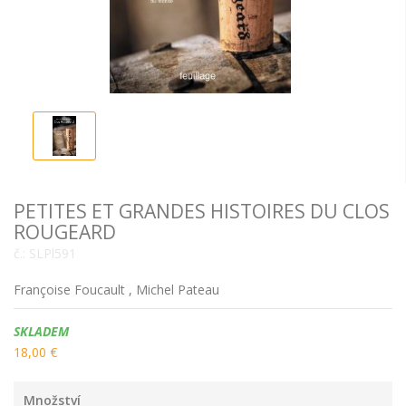
PETITES ET GRANDES HISTOIRES DU CLOS
ROUGEARD
č.:
SLPl591
Françoise Foucault , Michel Pateau
Dostupnost:
SKLADEM
18,00 €
Množství