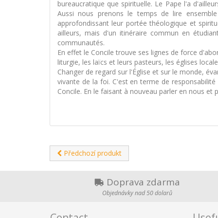
bureaucratique que spirituelle. Le Pape l'a d'aill
Aussi nous prenons le temps de lire ensemble h
approfondissant leur portée théologique et spiritu
ailleurs, mais d'un itinéraire commun en étudia
communautés.
En effet le Concile trouve ses lignes de force d'abor
liturgie, les laïcs et leurs pasteurs, les églises loc
Changer de regard sur l'Église et sur le monde, évan
vivante de la foi. C'est en terme de responsabilit
Concile. En le faisant à nouveau parler en nous et 
Předchozí produkt
Doprava zdarma
Objednávky nad 50 dolarů
Contact
Usefu