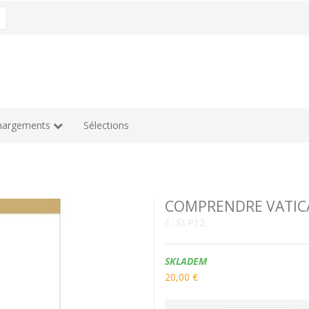
hargements
Sélections
COMPRENDRE VATICA
č.:
SLP12
Dostupnost:
SKLADEM
20,00 €