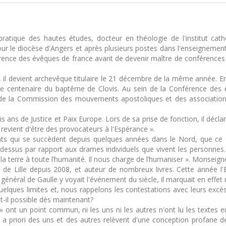
atique des hautes études, docteur en théologie de l'institut catho
ur le diocèse d'Angers et après plusieurs postes dans l'enseigneme
érence des évêques de france avant de devenir maître de conférences à 
 il devient archevêque titulaire le 21 décembre de la même année. En 
 XVe centenaire du baptême de Clovis. Au sein de la Conférence des 
e la Commission des mouvements apostoliques et des associations
s ans de Justice et Paix Europe. Lors de sa prise de fonction, il décl
s revient d'être des provocateurs à l'Espérance ».
nts qui se succèdent depuis quelques années dans le Nord, que ce s
e dessus par rapport aux drames individuels que vivent les personnes. 
ié la terre à toute l’humanité. Il nous charge de l’humaniser ». Monseig
de Lille depuis 2008, et auteur de nombreux livres. Cette année l'É
 général de Gaulle y voyait l'événement du siècle, il marquait en effet 
lques limites et, nous rappelons les contestations avec leurs excès;
st-il possible dès maintenant?
re » ont un point commun, ni les uns ni les autres n'ont lu les text
priori des uns et des autres relèvent d'une conception profane de l