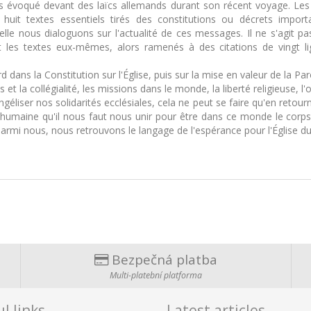
eurs évoqué devant des laïcs allemands durant son récent voyage. Le
uit textes essentiels tirés des constitutions ou décrets impor
elle nous dialoguons sur l'actualité de ces messages. Il ne s'agit 
nt les textes eux-mêmes, alors ramenés à des citations de vingt li
d dans la Constitution sur l'Église, puis sur la mise en valeur de la Par
ales et la collégialité, les missions dans le monde, la liberté religieus
géliser nos solidarités ecclésiales, cela ne peut se faire qu'en retourn
é humaine qu'il nous faut nous unir pour être dans ce monde le corps d
parmi nous, nous retrouvons le langage de l'espérance pour l'Église du 
Bezpečná platba
Multi-platební platforma
l links
Latest articles