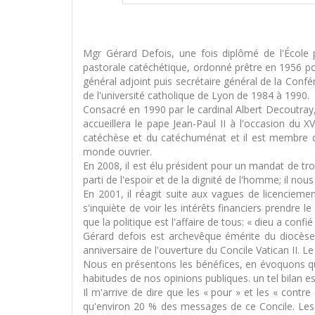
Mgr Gérard Defois, une fois diplômé de l'École pr
pastorale catéchétique, ordonné prêtre en 1956 po
général adjoint puis secrétaire général de la Conf
de l'université catholique de Lyon de 1984 à 1990.
Consacré en 1990 par le cardinal Albert Decoutray,
accueillera le pape Jean-Paul II à l'occasion du
catéchèse et du catéchuménat et il est membre d
monde ouvrier.
En 2008, il est élu président pour un mandat de troi
parti de l'espoir et de la dignité de l'homme; il nou
En 2001, il réagit suite aux vagues de licencieme
s'inquiète de voir les intérêts financiers prendre l
que la politique est l'affaire de tous: « dieu a conf
Gérard defois est archevêque émérite du diocèse 
anniversaire de l'ouverture du Concile Vatican II. Le
Nous en présentons les bénéfices, en évoquons que
habitudes de nos opinions publiques. un tel bilan e
Il m'arrive de dire que les « pour » et les « cont
qu'environ 20 % des messages de ce Concile. Les a 