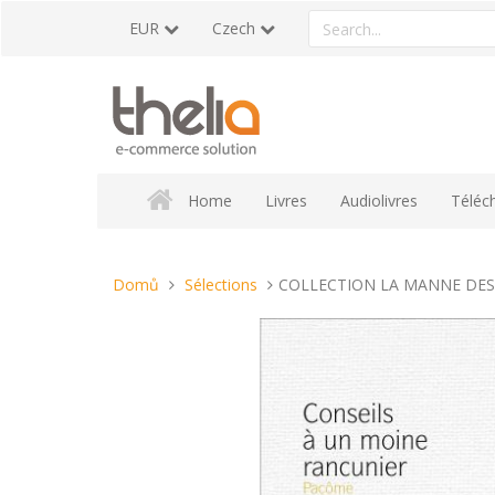
Přeskočit
Search
EUR
Czech
na
a
obsah
product
Home
Livres
Audiolivres
Téléc
Nacházíte
Domů
Sélections
COLLECTION LA MANNE DES
se
tady: