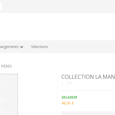
hargements
Sélections
 PÈRES
COLLECTION LA MAN
č.:
156
Dostupnost:
SKLADEM
48,00 €