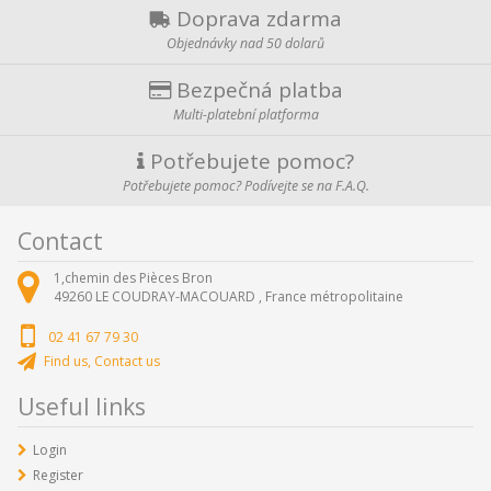
Doprava zdarma
Objednávky nad 50 dolarů
Bezpečná platba
Multi-platební platforma
Potřebujete pomoc?
Potřebujete pomoc? Podívejte se na F.A.Q.
Contact
1,chemin des Pièces Bron
49260
LE COUDRAY-MACOUARD ,
France métropolitaine
02 41 67 79 30
Find us, Contact us
Useful links
Login
Register