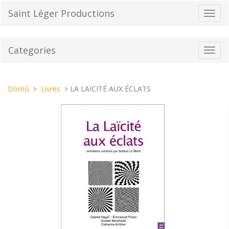
Přeskočit
Saint Léger Productions
Přepn
na
navig
obsah
Categories
Toggl
navig
Nacházíte
Domů
Livres
LA LAÏCITÉ AUX ÉCLATS
se
tady: