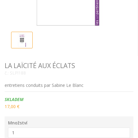
LA LAÏCITÉ AUX ÉCLATS
č.:
SLPl188
entretiens conduits par Sabine Le Blanc
Dostupnost:
SKLADEM
17,00 €
Množství