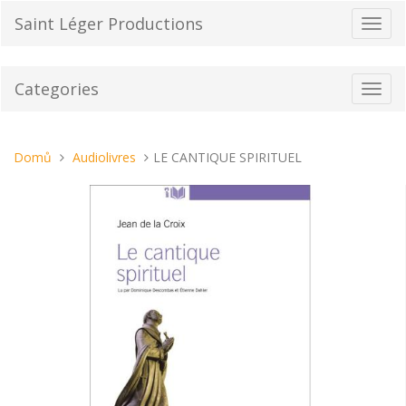
Přeskočit
Saint Léger Productions
Přepn
na
navig
obsah
Categories
Toggl
navig
Nacházíte
Domů
Audiolivres
LE CANTIQUE SPIRITUEL
se
tady: