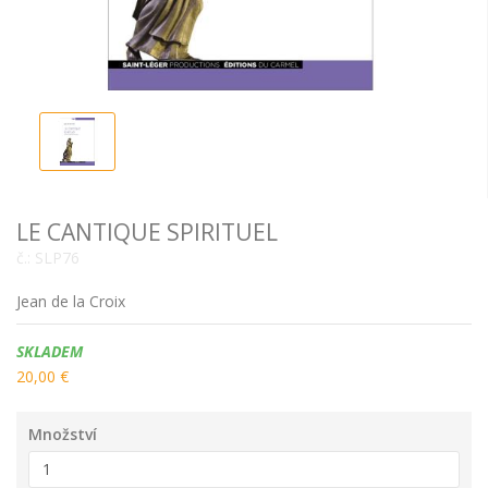
LE CANTIQUE SPIRITUEL
č.:
SLP76
Jean de la Croix
Dostupnost:
SKLADEM
20,00 €
Množství