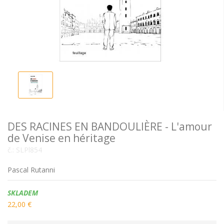
DES RACINES EN BANDOULIÈRE - L'amour
de Venise en héritage
č.:
SLPl854
Pascal Rutanni
Dostupnost:
SKLADEM
22,00 €