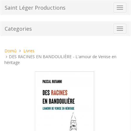
Přeskočit
Saint Léger Productions
Přepn
na
navig
obsah
Categories
Toggl
navig
Nacházíte
Domů
Livres
se
DES RACINES EN BANDOULIÈRE - L'amour de Venise en
tady:
héritage