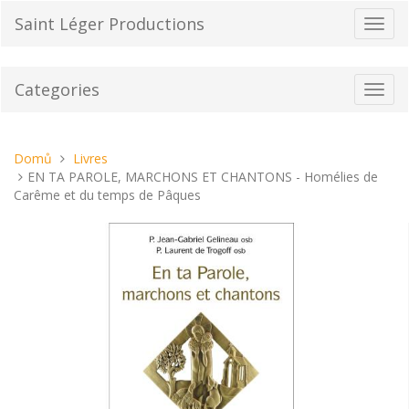
Přeskočit
Saint Léger Productions
Přepn
na
navig
obsah
Categories
Toggl
navig
Nacházíte
Domů
Livres
se
EN TA PAROLE, MARCHONS ET CHANTONS - Homélies de
tady:
Carême et du temps de Pâques