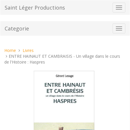
Vai
Saint Léger Productions
Toggl
al
navig
contenuto
Categorie
Toggl
navig
Tu
Home
Livres
sei
ENTRE HAINAUT ET CAMBRAISIS - Un village dans le cours
qui:
de l'Histoire : Haspres