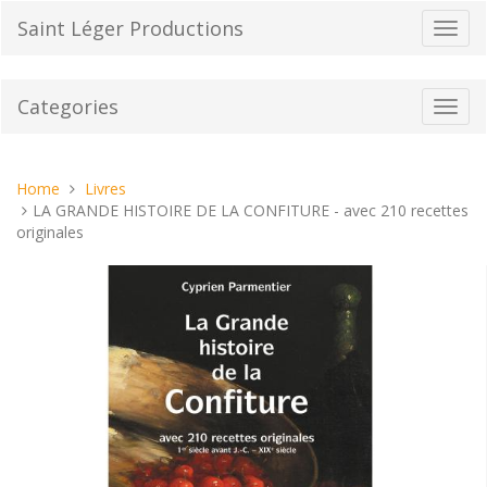
Skip
Saint Léger Productions
Toggl
to
navig
content
Categories
Toggl
navig
You
Home
Livres
are
LA GRANDE HISTOIRE DE LA CONFITURE - avec 210 recettes
here:
originales